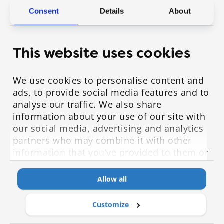
työyhteisö
Consent
Details
About
Työyhteisöillä voi olla iso rooli yksilöiden liikunnan
tukemisessa. HeiaHeia-kuntokortti on positiivinen
This website uses cookies
tapa kannustaa henkilöstöä liikkumaan suositusten
mukaisesti. Työpaikan oma sosiaalinen HeiaHeia-
We use cookies to personalise content and
yhteisö rakentaa tiimihenkeä ja tukee yksilöiden
ads, to provide social media features and to
onnistumista.
analyse our traffic. We also share
information about your use of our site with
our social media, advertising and analytics
partners who may combine it with other
information that you’ve provided to them or
that they’ve collected from your use of their
services.
Allow all
Customize