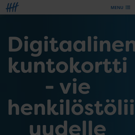
MENU
Siirry sisältöön
Digitaaline
kuntokortti
- vie
henkilöstöli
uudelle