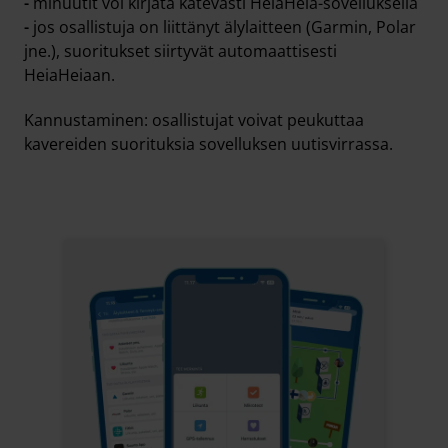
-
minuutit voi kirjata kätevästi HeiaHeia-sovelluksella
-
jos osallistuja on liittänyt älylaitteen (Garmin, Polar
jne.), suoritukset siirtyvät automaattisesti
HeiaHeiaan.
Kannustaminen: osallistujat voivat peukuttaa
kavereiden suorituksia sovelluksen uutisvirrassa.