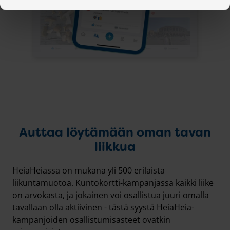
Auttaa löytämään oman tavan
liikkua
HeiaHeiassa on mukana yli 500 erilaista
liikuntamuotoa. Kuntokortti-kampanjassa kaikki liike
on arvokasta, ja jokainen voi osallistua juuri omalla
tavallaan olla aktiivinen - tästä syystä HeiaHeia-
kampanjoiden osallistumisasteet ovatkin