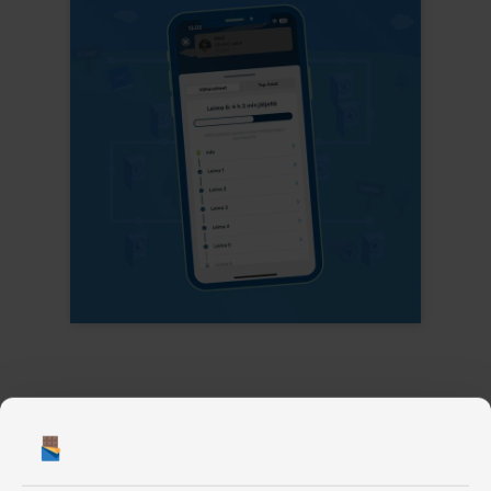
Rakenna liikuntaa edistävä