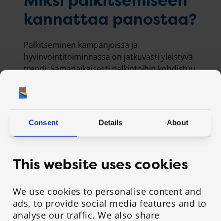
Miksi palkitsemiseen
kannattaa panostaa?
Palkitseminen kampanjoissa ja
hyvinvointitoiminnassa on jatkuvasti yleistyvä
trendi. Samanaikaisesti palkintoihin kohdistuu
kasvavia odotuksia vastuullisuuden, laadun ja
hyvinvointitavoitteiden tukemisen suhteen.
Hyvin toteutettuna palkitseminen tuo
Consent
Details
About
merkittävää lisäarvoa hyvinvointitoimintaan ja
-kampanjoihin, lisäten houkuttelevuutta ja
sitouttaen osallistujia, mikä puolestaan
This website uses cookies
parantaa kampanjan tuloksia ja
vaikuttavuutta. Asiakkaat kysyvätkin meiltä
säännöllisesti vinkkejä, parhaita käytänteitä
We use cookies to personalise content and
sekä ratkaisuja palkitsemiseen liittyen.
ads, to provide social media features and to
Kokosimme jo aikaisemmin parhaita
analyse our traffic. We also share