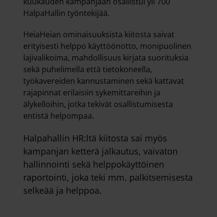
kuukauden kampanjaan osallistui yli 700
HalpaHallin työntekijää.
HeiaHeian ominaisuuksista kiitosta saivat
erityisesti helppo käyttöönotto, monipuolinen
lajivalikoima, mahdollisuus kirjata suorituksia
sekä puhelimella että tietokoneella,
työkavereiden kannustaminen sekä kattavat
rajapinnat erilaisiin sykemittareihin ja
älykelloihin, jotka tekivät osallistumisesta
entistä helpompaa.
Halpahallin HR:ltä kiitosta sai myös
kampanjan ketterä jalkautus, vaivaton
hallinnointi sekä helppokäyttöinen
raportointi, joka teki mm. palkitsemisesta
selkeää ja helppoa.