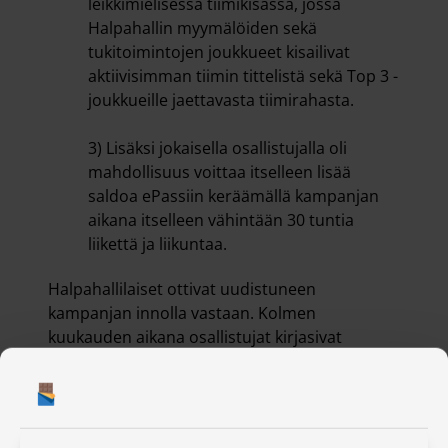
leikkimielisessä tiimikisassa, jossa
Halpahallin myymälöiden sekä
tukitoimintojen joukkueet kisailivat
aktiivisimman tiimin tittelistä sekä Top 3 -
joukkueille jaettavasta tiimirahasta.
3) Lisäksi jokaisella osallistujalla oli
mahdollisuus voittaa itselleen lisää
saldoa ePassiin keräämällä kampanjan
aikana itselleen vähintään 30 tuntia
liikettä ja liikuntaa.
Halpahallilaiset ottivat uudistuneen
kampanjan innolla vastaan. Kolmen
kuukauden aikana osallistujat kirjasivat
HeiaHeiaan yli 138 000 merkintää ja
kannustivat toinen toisiaan yli 93 000 kertaa.
Keskimäärin työkavereita tsempattiin siis yli
tuhat kertaa joka päivä koko kampanjan ajan!