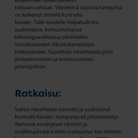
toisiaan vastaan. Viimeisinä vuosina kampanja
on kulkenut nimellä Kunnolla
kesään. Tälle vuodelle Halpahalli etsi
uudenlaista, kohtuuhintaista
teknologiaratkaisua perinteeksi
muodostuneen liikuntakampanjan
toteutukseen. Suosittelu HeiaHeiasta johti
yhteydenottoon ja monivuotiseen
yhteistyöhön.
Ratkaisu:
Vaihto HeiaHeiaan kannatti ja uudistunut
Kunnolla Kesään -kampanja oli jättimenestys.
Aiemmat ennätykset rikottiin ja
osallistujamäärä lähes tuplaantui, kun kolmen