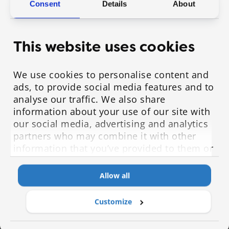
Consent
Details
About
“Kolmen kuukauden aikana HalpaHallin
This website uses cookies
työntekijät kannustivat toisiaan yli 93 000
kertaa“
We use cookies to personalise content and
ads, to provide social media features and to
Tulokset:
analyse our traffic. We also share
information about your use of our site with
Aktiivinen osallistuminen näkyi myös
our social media, advertising and analytics
tulospuolella. HalpaHallin työyhteisö saavutti
partners who may combine it with other
alkuperäisen tavoitteen vain 22 päivässä ja
information that you’ve provided to them or
kampanjan päätteeksi yhdessä kerättyjä
that they’ve collected from your use of their
kilometrejä oli kertynyt huimat 332 000, lähes
services.
Allow all
8 kertaa maailman ympäri.
Customize
Kilometrejä yhteiseen pottiin, omalle tiimille ja
itselle kerättiin sadoin eri tavoin. Kolmen