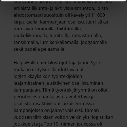
kuukauden aikana osallistujat kokeilivat yli 300
erilaista liikunta- ja aktiivisuusmuotoa, joista
ehdottomasti suosituin oli kävely yli 11 000
kirjauksella. Kampanjaan osallistuttiin lisäksi
mm. avantouinnilla, hiihtämällä,
taukoliikunnalla, lumitöillä, ratsastamalla,
tanssimalla, lumikenkäilemällä, joogaamalla
sekä padelia pelaamalla.
HalpaHallin henkilöstöjohtaja Janne Syrin
mukaan erityisen ilahduttavaa oli
logistiikkayksikön työntekijöiden
laajamittainen ja aktiivinen osallistuminen
kampanjaan. Tämä työntekijäryhmä on ollut
perinteisesti hankalasti tavoitettava ja
osallistumisaktiivisuus aikaisemmissa
kampanjoissa on jäänyt vaisuksi. Tämän
vuotisen tiimikisan voiton veikin yksi logistiikan
joukkueista ja Top 10 -tiimien joukossa oli