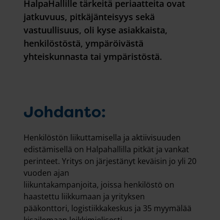
HalpaHallille tärkeitä periaatteita ovat
jatkuvuus, pitkäjänteisyys sekä
vastuullisuus, oli kyse asiakkaista,
henkilöstöstä, ympäröivästä
yhteiskunnasta tai ympäristöstä.
Johdanto:
Henkilöstön liikuttamisella ja aktiivisuuden
edistämisellä on Halpahallilla pitkät ja vankat
perinteet. Yritys on järjestänyt keväisin jo yli 20
vuoden ajan
liikuntakampanjoita, joissa henkilöstö on
haastettu liikkumaan ja yrityksen
pääkonttori, logistiikkakeskus ja 35 myymälää
kisailemaan leikkimielisesti