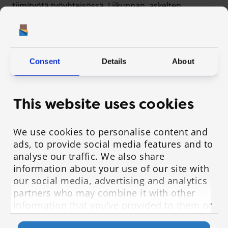
tiimityötä työyhteisössä. Liikunnan, askelten,
harrastuksien ja kannustamisen lisäksi pisteitä
ansaitaan Ernest Shackletonin tarinan inspiroimilla
mikroteoilla.
Consent
Details
About
This website uses cookies
We use cookies to personalise content and
ads, to provide social media features and to
analyse our traffic. We also share
information about your use of our site with
our social media, advertising and analytics
partners who may combine it with other
information that you’ve provided to them or
that they’ve collected from your use of their