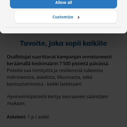
services.
Allow all
Customize
Tavoite, joka sopii kaikille
Osallistujat suorittavat kampanjan onnistuneesti
keräämällä keskimäärin 7 500 pistettä päivässä
.
Pisteitä saa tiimityötä ja resilienssiä tukevista
mikroteoista, askelista, liikunnasta, sekä
kannustamisesta - kaikki lasketaan!
Hyvinvointipisteitä kertyy seuraavien sääntöjen
mukaan:
Askeleet:
1 p / askel