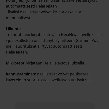
Polar jne.), jolloin sen mittaamat askeleet siirtyvät
automaattisesti HeiaHeiaan
-
lisäksi osallistujat voivat kirjata askeleita
manuaalisesti.
Liikunta
:
-
minuutit voi kirjata kätevästi HeiaHeia-sovelluksella
-
jos osallistuja on liittänyt älylaitteen (Garmin, Polar
jne.), suoritukset siirtyvät automaattisesti
HeiaHeiaan.
Mikroteot
: kirjataan HeiaHeia-sovelluksella.
Kannustaminen
: osallistujat voivat peukuttaa
kavereiden suorituksia sovelluksen uutisvirrassa.