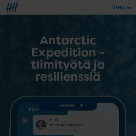
MENU
Siirry sisältöön
Antarctic
Expedition -
tiimityötä ja
resilienssiä